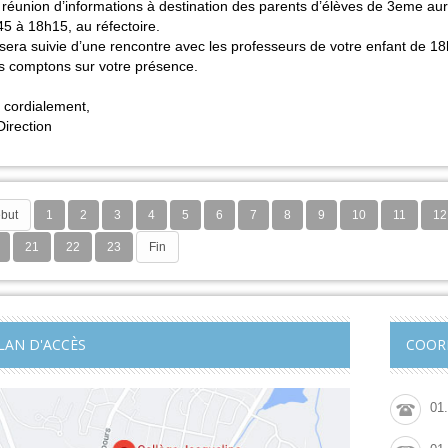
réunion d’informations à destination des parents d’élèves de 3eme aura 
5 à 18h15, au réfectoire.
 sera suivie d’une rencontre avec les professeurs de votre enfant de 1
 comptons sur votre présence.
 cordialement,
irection
but
1
2
3
4
5
6
7
8
9
10
11
12
21
22
23
Fin
LAN D'ACCÈS
COOR
01