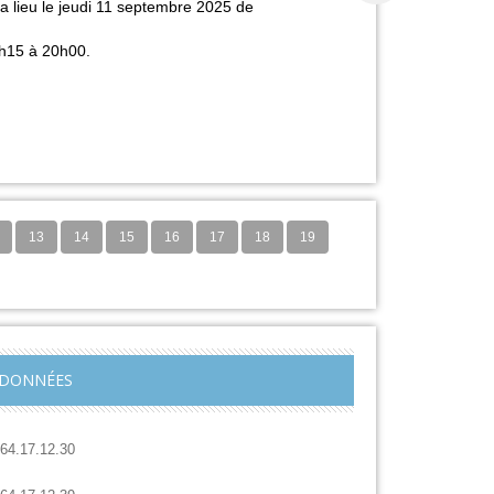
lieu le j
eudi 11 septembre
2025 de
8h15 à 20h00.
13
14
15
16
17
18
19
DONNÉES
.64.17.12.30