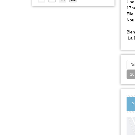
Une 
17h4
Elle
Nous
Bien
La D
Dé
20
P