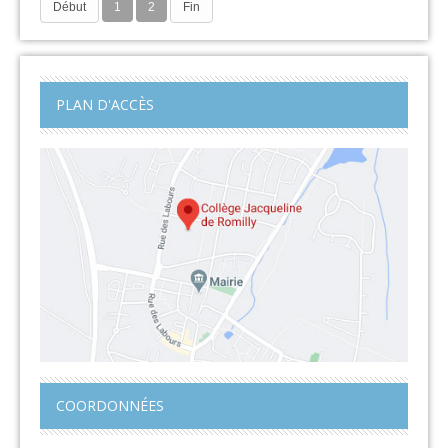
Début
1
2
Fin
PLAN D'ACCÈS
COORDONNÉES