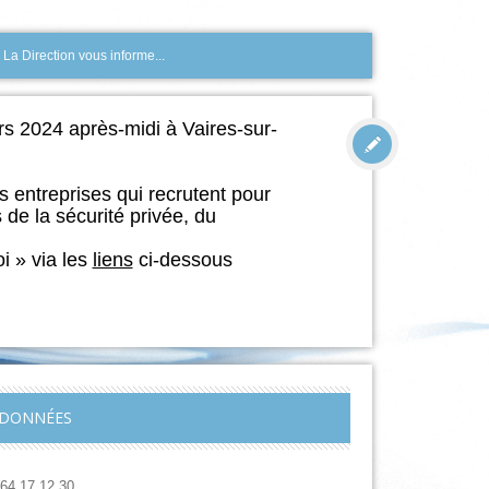
»
La Direction vous informe...
2024 après-midi à Vaires-sur-
s entreprises qui recrutent pour
de la sécurité privée, du
oi
» via les
liens
ci-dessous
DONNÉES
.64.17.12.30