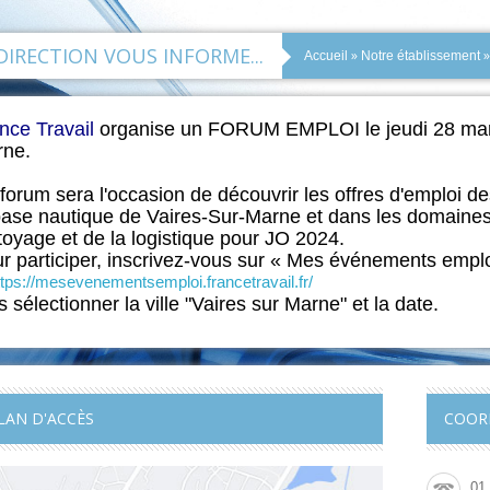
DIRECTION VOUS INFORME...
»
Accueil
Notre établissement
nce Travail
organise un
FORUM EMPLOI le jeudi 28 mars 
ne.
forum sera l'occasion de découvrir les offres d'emploi de
base nautique de Vaires-Sur-Marne et dans les domaines 
toyage et de la logistique pour JO 20
24.
r participer, inscrivez-vous sur « Mes événements empl
s sélectionner la ville "Vaires sur Marne" et la date.
LAN D'ACCÈS
COOR
01