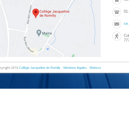
01
ce
Col
77
pyright 2016
-
-
Collège Jacqueline de Romilly
Mentions légales
Websco