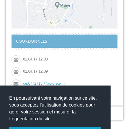
COORDONNÉES
01.64.17.12.30
01.64.17.12.39
ce.0772713f@ac-creteil.fr
Collège Jacqueline de Romilly, 44 rue des Grouettes,
En poursuivant votre navigation sur ce site,
77700 MAGNY LE HONGRE
vous acceptez l'utilisation de cookies pour
gérer votre session et mesurer la
© Copyright 2016
-
-
Collège Jacqueline de Romilly
Mentions légales
Websco
fréquentation du site.