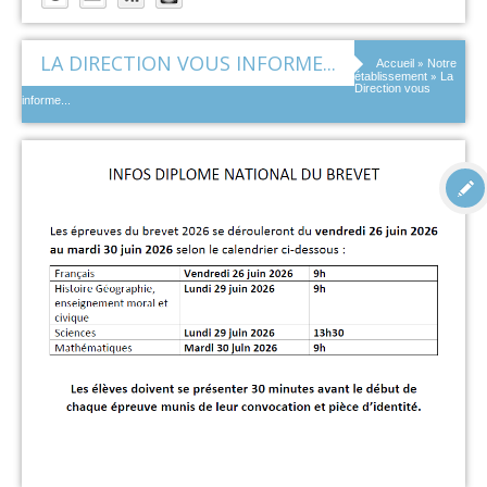
LA DIRECTION VOUS INFORME...
»
Accueil
Notre
»
établissement
La
Direction vous
informe...