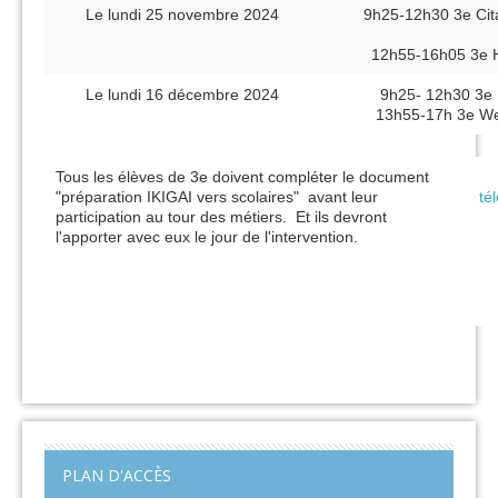
Le lundi 25 novembre 2024
9h25-12h30 3e Ci
12h55-16h05 3e 
Le lundi 16 décembre 2024
9h25- 12h30 3e 
13h55-17h 3e We
Tous les élèves de 3e doivent compléter le document
"préparation IKIGAI vers scolaires" avant leur
té
participation au tour des métiers. Et ils devront
l'apporter avec eux le jour de l'intervention.
PLAN D'ACCÈS