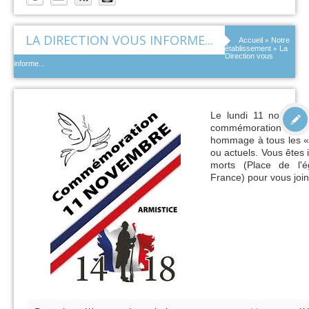
LA DIRECTION VOUS INFORME...
»
Accueil
Notre
»
établissement
La
Direction vous
informe...
Le
lundi 11 novemb
commémoration de l
hommage à tous les 
ou actuels. Vous êtes
morts (
Place de l'ég
France) pour vous joi