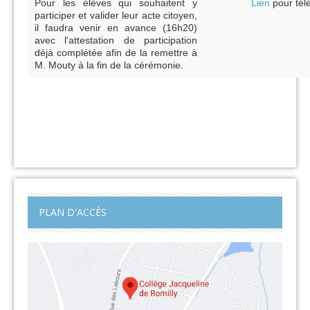
Pour les élèves qui souhaitent y
Lien
pour télé
participer et valider leur
acte citoyen
,
il faudra venir en avance (16h20)
avec l'attestation de participation
déjà complétée afin de la remettre à
M.
M
outy à la fin de la cérémonie
.
PLAN D'ACCÈS