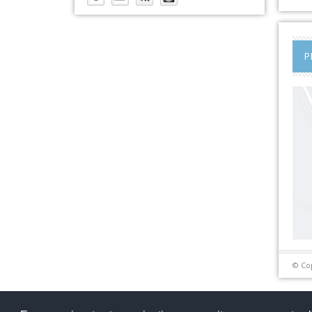
P
© Co