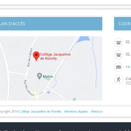
LAN D'ACCÈS
COOR
01
01
ce
Col
77
pyright 2016
-
-
Collège Jacqueline de Romilly
Mentions légales
Websco