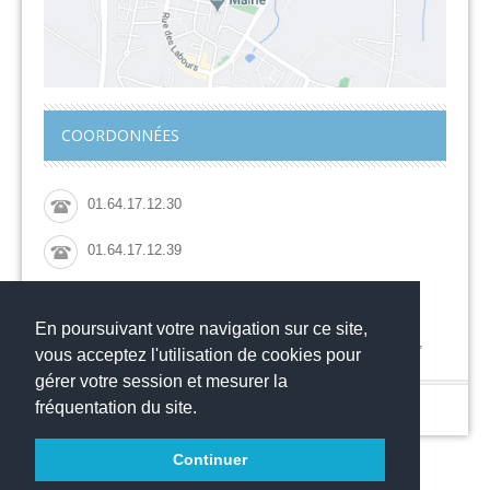
COORDONNÉES
01.64.17.12.30
01.64.17.12.39
ce.0772713f@ac-creteil.fr
En poursuivant votre navigation sur ce site,
Collège Jacqueline de Romilly, 44 rue des Grouettes,
vous acceptez l'utilisation de cookies pour
77700 MAGNY LE HONGRE
gérer votre session et mesurer la
© Copyright 2016
-
-
Collège Jacqueline de Romilly
Mentions légales
fréquentation du site.
Websco
Continuer