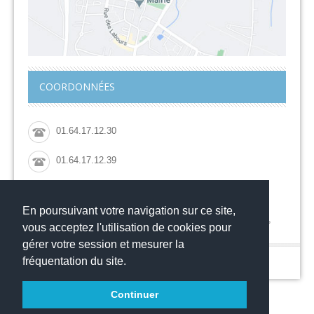
COORDONNÉES
01.64.17.12.30
01.64.17.12.39
ce.0772713f@ac-creteil.fr
En poursuivant votre navigation sur ce site,
Collège Jacqueline de Romilly, 44 rue des Grouettes,
vous acceptez l'utilisation de cookies pour
77700 MAGNY LE HONGRE
gérer votre session et mesurer la
© Copyright 2016
-
-
Collège Jacqueline de Romilly
Mentions légales
fréquentation du site.
Websco
Continuer